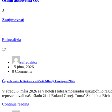
Očami absolventa OA
3
Zaujímavosti
1
Fotogaléria
17
sefredaktor
15 júna, 2026
0 Comments
Úspech našich žiakov v súťaži Mladý Európan 2026
V stredu 6. mája 2026 sa v hoteli Hotel Ambassador uskutočnilo reg
reprezentovali našu školu žiaci Roland Gorej, Tomáš Škublík a Ric
Continue reading