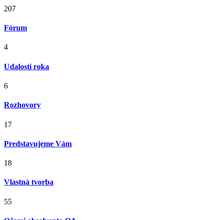
207
Fórum
4
Udalosti roka
6
Rozhovory
17
Predstavujeme Vám
18
Vlastná tvorba
55