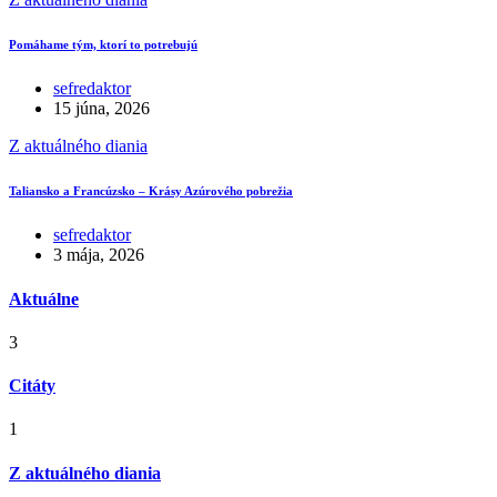
Pomáhame tým, ktorí to potrebujú
sefredaktor
15 júna, 2026
Z aktuálného diania
Taliansko a Francúzsko – Krásy Azúrového pobrežia
sefredaktor
3 mája, 2026
Aktuálne
3
Citáty
1
Z aktuálného diania