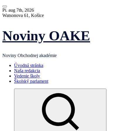
Skip
to
Pi. aug 7th, 2026
content
Watsonova 61, Košice
Noviny OAKE
Noviny Obchodnej akadémie
Úvodná stránka
Naša redakcia
Vedenie školy
Školský parlament