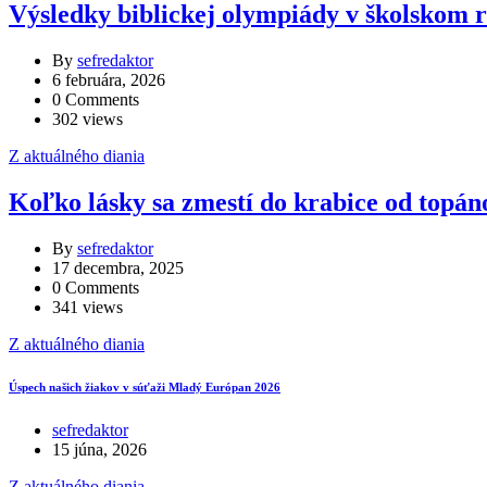
Výsledky biblickej olympiády v školskom 
By
sefredaktor
6 februára, 2026
0 Comments
302 views
Z aktuálného diania
Koľko lásky sa zmestí do krabice od topán
By
sefredaktor
17 decembra, 2025
0 Comments
341 views
Z aktuálného diania
Úspech našich žiakov v súťaži Mladý Európan 2026
sefredaktor
15 júna, 2026
Z aktuálného diania