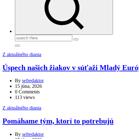
Search
for:
Z aktuálného diania
Úspech našich žiakov v súťaži Mladý Eur
By
sefredaktor
15 júna, 2026
0 Comments
113 views
Z aktuálného diania
Pomáhame tým, ktorí to potrebujú
By
sefredaktor