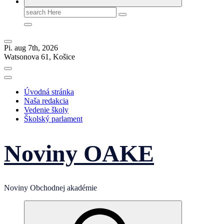
Search
for:
Pi. aug 7th, 2026
Watsonova 61, Košice
Úvodná stránka
Naša redakcia
Vedenie školy
Školský parlament
Noviny OAKE
Noviny Obchodnej akadémie